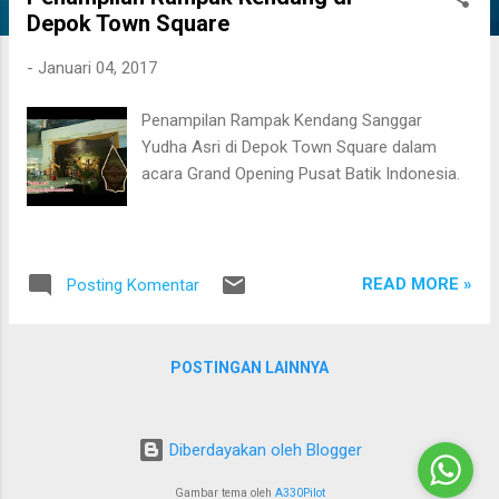
i
Depok Town Square
n
-
Januari 04, 2017
g
a
Penampilan Rampak Kendang Sanggar
n
Yudha Asri di Depok Town Square dalam
acara Grand Opening Pusat Batik Indonesia.
READ MORE »
Posting Komentar
POSTINGAN LAINNYA
Diberdayakan oleh Blogger
Gambar tema oleh
A330Pilot