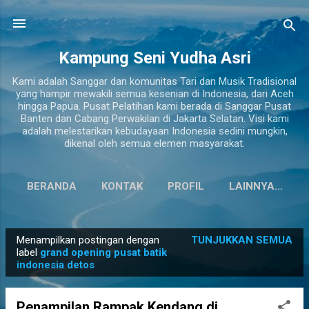
Langsung ke konten utama
Kampung Seni Yudha Asri
Kami adalah Sanggar dan komunitas Tari dan Musik Tradisional
yang hampir mewakili semua kesenian di Indonesia, dari Aceh
hingga Papua. Pusat Pelatihan kami berada di Sanggar Pusat
Banten dan Cabang Perwakilan di Jakarta Selatan. Visi kami
adalah melestarikan kebudayaan Indonesia sedini mungkin,
dikenal oleh semua elemen masyarakat.
BERANDA
KONTAK
PROFIL
LAINNYA…
Menampilkan postingan dengan
TUNJUKKAN SEMUA
P
label
grand opening pusat batik
indonesia detos
o
s
t
Penampilan Rampak Kendang di