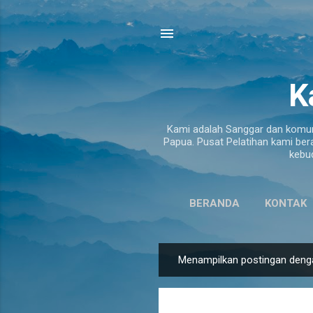
K
Kami adalah Sanggar dan komuni
Papua. Pusat Pelatihan kami ber
kebu
BERANDA
KONTAK
Menampilkan postingan deng
P
o
s