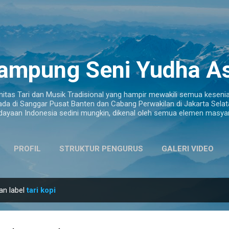
Langsung ke konten utama
ampung Seni Yudha As
tas Tari dan Musik Tradisional yang hampir mewakili semua kesenian
ada di Sanggar Pusat Banten dan Cabang Perwakilan di Jakarta Selata
dayaan Indonesia sedini mungkin, dikenal oleh semua elemen masyar
PROFIL
STRUKTUR PENGURUS
GALERI VIDEO
LAINNYA…
ALAMAT
an label
tari kopi