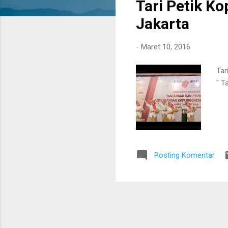
Tari Petik Ko
t
i
Jakarta
n
g
-
Maret 10, 2016
a
n
Tar
" T
Posting Komentar