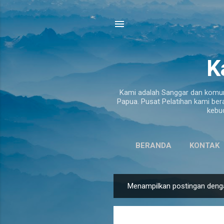
K
Kami adalah Sanggar dan komuni
Papua. Pusat Pelatihan kami ber
kebu
BERANDA
KONTAK
Menampilkan postingan deng
P
o
s