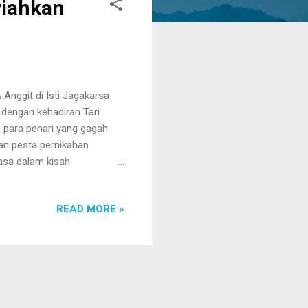
riahkan
Anggit di Isti Jagakarsa
 dengan kehadiran Tari
 para penari yang gagah
an pesta pernikahan
asa dalam kisah
ini menjadi simbol
un juga memberikan pesan
READ MORE »
baru. Apa itu Tari Gatot
pirasi dari tokoh
Kaca yang dikenal sebagai
i ini ...