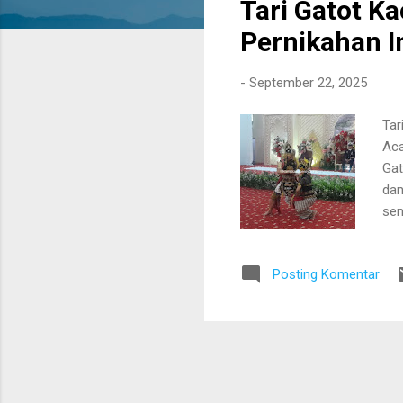
Tari Gatot K
t
i
Pernikahan In
n
g
-
September 22, 2025
a
n
Tar
Aca
Gat
dan
sem
Mah
keb
Posting Komentar
fil
Kac
pew
ksa