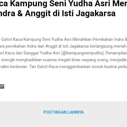
aca Kampung Seni Yudha Asri Me
dra & Anggit di Isti Jagakarsa
i Gatot Kaca Kampung Seni Yudha Asri Meriahkan Pernikahan Indra & 
ra pernikahan Indra dan Anggit di Isti Jagakarsa berlangsung meriah
ot Kaca dari Sanggar Yudha Asri (@kampungseniyudha). Penampilan
 energik menghadirkan nuansa megah khas wayang orang, menjadik
akin berkesan. Tari Gatot Kaca menggambarkan sosok ksatria perk
abharata. Dengan gerakan tegas, dinamis, dan penuh wibawa, tarian 
eranian, kekuatan, dan keteguhan hati. Tidak hanya menghibur, nam
osofis yang mendalam bagi kedua mempelai dalam memulai kehidupan 
a? Tari Gatot Kaca merupakan salah satu tari klasik Jawa yang terins
ayangan. Dalam pertunjukan ini, penari menampilkan karakter Gatot 
tria sakti mandraguna, berjiwa luhur, dan selalu membela kebenaran. Tar
POSTINGAN LAINNYA