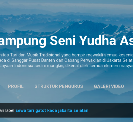
Langsung ke konten utama
ampung Seni Yudha As
tas Tari dan Musik Tradisional yang hampir mewakili semua kesenian
ada di Sanggar Pusat Banten dan Cabang Perwakilan di Jakarta Selata
dayaan Indonesia sedini mungkin, dikenal oleh semua elemen masyar
PROFIL
STRUKTUR PENGURUS
GALERI VIDEO
LAINNYA…
ALAMAT
an label
sewa tari gatot kaca jakarta selatan