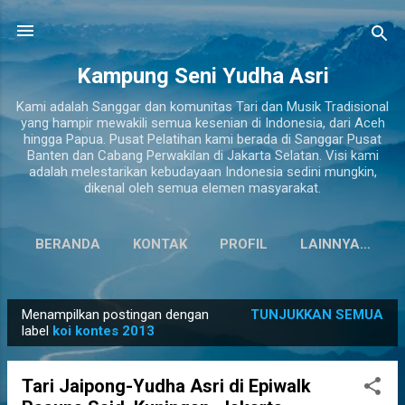
Langsung ke konten utama
Kampung Seni Yudha Asri
Kami adalah Sanggar dan komunitas Tari dan Musik Tradisional
yang hampir mewakili semua kesenian di Indonesia, dari Aceh
hingga Papua. Pusat Pelatihan kami berada di Sanggar Pusat
Banten dan Cabang Perwakilan di Jakarta Selatan. Visi kami
adalah melestarikan kebudayaan Indonesia sedini mungkin,
dikenal oleh semua elemen masyarakat.
BERANDA
KONTAK
PROFIL
LAINNYA…
Menampilkan postingan dengan
TUNJUKKAN SEMUA
P
label
koi kontes 2013
o
s
Tari Jaipong-Yudha Asri di Epiwalk
t