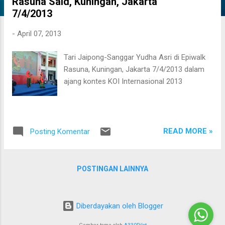
Rasuna Said, Kuningan, Jakarta
i
7/4/2013
n
g
-
April 07, 2013
a
Tari Jaipong-Sanggar Yudha Asri di Epiwalk
n
Rasuna, Kuningan, Jakarta 7/4/2013 dalam
ajang kontes KOI Internasional 2013
READ MORE »
Posting Komentar
POSTINGAN LAINNYA
Diberdayakan oleh Blogger